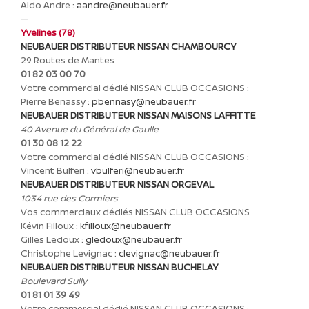
Aldo Andre :
aandre@neubauer.fr
—
Yvelines (78)
NEUBAUER DISTRIBUTEUR NISSAN CHAMBOURCY
29 Routes de Mantes
01 82 03 00 70
Votre commercial dédié NISSAN CLUB OCCASIONS :
Pierre Benassy :
pbennasy@neubauer.fr
NEUBAUER DISTRIBUTEUR NISSAN MAISONS LAFFITTE
40 Avenue du Général de Gaulle
01 30 08 12 22
Votre commercial dédié NISSAN CLUB OCCASIONS :
Vincent Bulferi :
vbulferi@neubauer.fr
NEUBAUER DISTRIBUTEUR NISSAN ORGEVAL
1034 rue des Cormiers
Vos commerciaux dédiés NISSAN CLUB OCCASIONS
Kévin Filloux :
kfilloux@neubauer.fr
Gilles Ledoux :
gledoux@neubauer.fr
Christophe Levignac :
clevignac@neubauer.fr
NEUBAUER DISTRIBUTEUR NISSAN BUCHELAY
Boulevard Sully
01 81 01 39 49
Votre commercial dédié NISSAN CLUB OCCASIONS :