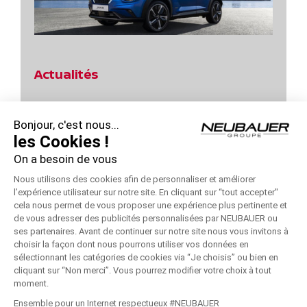
Actualités
Jours Power d’Achats Nissan Qashqai !
Bonjour, c'est nous...
Profitez des Jours Hybrides Nissan !
les Cookies !
On a besoin de vous
Profitez des Jours Hybrides Nissan !
Nous utilisons des cookies afin de personnaliser et améliorer
Jours Power d’Achats Nissan – Remise 10000 €
l’expérience utilisateur sur notre site. En cliquant sur “tout accepter''
cela nous permet de vous proposer une expérience plus pertinente et
Jours Power d’Achats Nissan !
de vous adresser des publicités personnalisées par NEUBAUER ou
ses partenaires. Avant de continuer sur notre site nous vous invitons à
choisir la façon dont nous pourrons utiliser vos données en
sélectionnant les catégories de cookies via “Je choisis” ou bien en
cliquant sur “Non merci”. Vous pourrez modifier votre choix à tout
moment.
© Copyright
2026 - NEUBAUER NISSAN | Réalisé par
Connexo
|
Ensemble pour un Internet respectueux #NEUBAUER