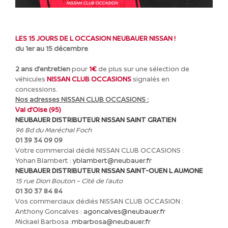
LES 15 JOURS DE L OCCASION NEUBAUER NISSAN !
du 1er au 15 décembre
2 ans d’entretien
pour
1€
de plus sur une sélection de
véhicules
NISSAN CLUB OCCASIONS
signalés en
concessions.
Nos adresses NISSAN CLUB OCCASIONS :
Val d’Oise (95)
NEUBAUER DISTRIBUTEUR NISSAN SAINT GRATIEN
96 Bd du Maréchal Foch
01 39 34 09 09
Votre commercial dédié NISSAN CLUB OCCASIONS :
Yohan Blambert :
yblambert@neubauer.fr
NEUBAUER DISTRIBUTEUR NISSAN SAINT-OUEN L AUMONE
15 rue Dion Bouton –
Cité de l’auto
01 30 37 84 84
Vos commerciaux dédiés NISSAN CLUB OCCASION :
Anthony Goncalves :
agoncalves@neubauer.fr
Mickael Barbosa :
mbarbosa@neubauer.fr