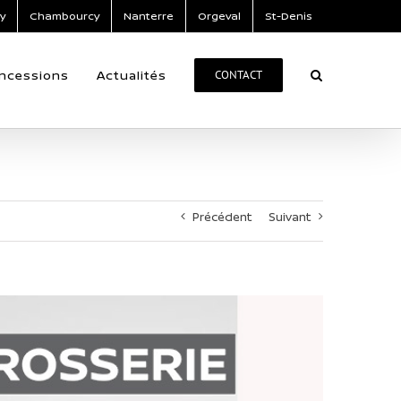
y
Chambourcy
Nanterre
Orgeval
St-Denis
ncessions
Actualités
CONTACT
Précédent
Suivant