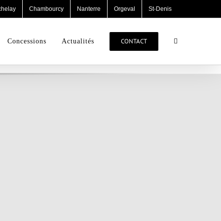
chelay
Chambourcy
Nanterre
Orgeval
St-Denis
CONTACT
Concessions
Actualités