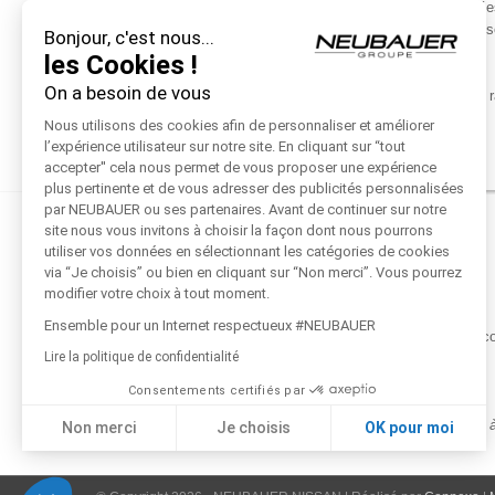
répondre parfaitement aux conditions de circulation rencontrée
puissante, réactive et silencieuse tout en réduisant votre co
Bonjour, c'est nous...
mixte WLTP 5 L/100 km).
les Cookies !
On a besoin de vous
Le design du Nissan Juke est audacieux, tandis que sa ligne
votre consommation de carburant et le silence à bord.
Nous utilisons des cookies afin de personnaliser et améliorer
l’expérience utilisateur sur notre site. En cliquant sur “tout
accepter'' cela nous permet de vous proposer une expérience
plus pertinente et de vous adresser des publicités personnalisées
par NEUBAUER ou ses partenaires. Avant de continuer sur notre
site nous vous invitons à choisir la façon dont nous pourrons
utiliser vos données en sélectionnant les catégories de cookies
via “Je choisis” ou bien en cliquant sur “Non merci”. Vous pourrez
modifier votre choix à tout moment.
Ensemble pour un Internet respectueux #NEUBAUER
Participation au jeu conco
Lire la politique de confidentialité
Consentements certifiés par
* Jeu soumis à
Non merci
Je choisis
OK pour moi
Axeptio consent
Plateforme de Gestion du Consentement : Personnalisez vos Options