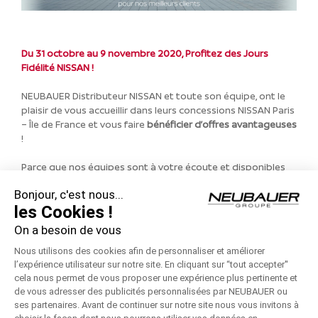
Du 31 octobre au 9 novembre 2020, Profitez des Jours
Fidélité NISSAN !
NEUBAUER Distributeur NISSAN et toute son équipe, ont le
plaisir de vous accueillir dans leurs concessions NISSAN Paris
– Île de France et vous faire
bénéficier d’offres avantageuses
!
Parce que nos équipes sont à votre écoute et disponibles
dans toutes circonstances, nos conseillers vous propose
Bonjour, c'est nous...
également de vous rappeler en appel
VISIO
!
les Cookies !
Toute la gamme de véhicules NISSAN à l’essai !
On a besoin de vous
Nous utilisons des cookies afin de personnaliser et améliorer
* voir conditions en concession
l’expérience utilisateur sur notre site. En cliquant sur “tout accepter''
cela nous permet de vous proposer une expérience plus pertinente et
CONTACTEZ-NOUS
de vous adresser des publicités personnalisées par NEUBAUER ou
ses partenaires. Avant de continuer sur notre site nous vous invitons à