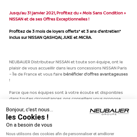
Jusqu’au 31 janvier 2021, Profitez du « Mois Sans Condition »
NISSAN et de ses Offres Exceptionnelles !
Profitez de 3 mois de loyers offerts* et 3 ans d’entretien*
inclus sur NISSAN QASHQAI, JUKE et MICRA.
NEUBAUER Distributeur NISSAN et toute son équipe, ont le
plaisir de vous accueillir dans leurs concessions NISSAN Paris
– Île de France et vous faire
bénéficier d’offres avantageuses
!
Parce que nos équipes sont à votre écoute et disponibles
dans toutes circonstances, nos conseillers vous propose
également de vous rappeler en appel
VISIO
!
Bonjour, c'est nous...
les Cookies !
Toute la gamme de véhicules NISSAN à l’essai !
On a besoin de vous
* Modèles présentés : Versions spécifiques (dont : QASHQAI
Nous utilisons des cookies afin de personnaliser et améliorer
TEKNA+ : dans la limite des stocks disponibles).