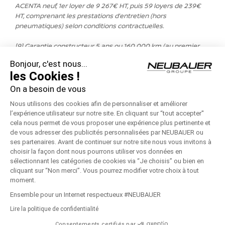
ACENTA neuf, 1er loyer de 9 267€ HT, puis 59 loyers de 239€
HT,
comprenant les prestations d’entretien (hors
pneumatiques) selon conditions contractuelles.
[9] Garantie constructeur 5 ans ou 160 000 km (au premier
des deux termes échus) pour l’ensemble des véhicules
Bonjour, c'est nous...
utilitaires Nissan.
les Cookies !
Les photos et les indications affichées le sont à titre indicatif.
On a besoin de vous
Dans certains cas, les photos ne correspondent pas à des
Nous utilisons des cookies afin de personnaliser et améliorer
véhicules respectant les spécifications françaises et ne
l’expérience utilisateur sur notre site. En cliquant sur “tout accepter''
représentent pas de modèle, finition ou offre spécifiques.
cela nous permet de vous proposer une expérience plus pertinente et
Équipements disponibles en fonction de la version choisie, de
de vous adresser des publicités personnalisées par NEUBAUER ou
série ou en option
(moyennant un coût supplémentaire).
ses partenaires. Avant de continuer sur notre site nous vous invitons à
choisir la façon dont nous pourrons utiliser vos données en
sélectionnant les catégories de cookies via “Je choisis” ou bien en
cliquant sur “Non merci”. Vous pourrez modifier votre choix à tout
moment.
© Copyright
2026 - NEUBAUER NISSAN | Réalisé par
Connexo
|
Ensemble pour un Internet respectueux #NEUBAUER
Mentions Légales
|
Politique de Confidentialité
|
Recrutement
|
Lire la politique de confidentialité
Pièces Économie Circulaire
|
Médiation consommation
|
Groupe
NEUBAUER
Consentements certifiés par