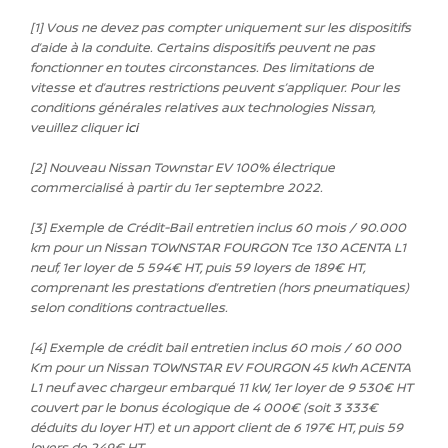
[1] Vous ne devez pas compter uniquement sur les dispositifs
d’aide à la conduite. Certains dispositifs peuvent ne pas
fonctionner en toutes circonstances. Des limitations de
vitesse et d’autres restrictions peuvent s’appliquer.
Pour les
conditions générales relatives aux technologies Nissan,
veuillez cliquer
ici
[2] Nouveau Nissan Townstar EV 100% électrique
commercialisé à partir du 1er septembre 2022.
[3] Exemple de Crédit-Bail entretien inclus 60 mois / 90.000
km pour un Nissan TOWNSTAR FOURGON Tce 130 ACENTA L1
neuf, 1er loyer de 5 594€ HT, puis 59 loyers de 189€ HT,
comprenant les prestations d’entretien (hors pneumatiques)
selon conditions contractuelles.
[4] Exemple de crédit bail entretien inclus 60 mois / 60 000
Km pour un Nissan TOWNSTAR EV FOURGON 45 kWh ACENTA
L1 neuf avec chargeur embarqué 11 kW, 1er loyer de 9 530€ HT
couvert par le bonus écologique
de 4 000€ (soit 3 333€
déduits du loyer HT) et un apport client de 6 197€ HT, puis 59
loyers de 249€ HT.