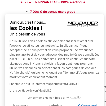
Profitez de
NISSAN LEAF – 100% électrique :
7 000 € de bonus écologique
6 000 € de prime NISSAN
Sans condition
Bonjour, c'est nous...
Batterie incluse et garantie 8 ans (1)
les Cookies !
On a besoin de vous
Nous utilisons des cookies afin de personnaliser et améliorer
l’expérience utilisateur sur notre site. En cliquant sur “tout
accepter'' cela nous permet de vous proposer une expérience
plus pertinente et de vous adresser des publicités personnalisées
par NEUBAUER ou ses partenaires. Avant de continuer sur notre
site nous vous invitons à choisir la façon dont nous pourrons
utiliser vos données en sélectionnant les catégories de cookies
Neubauer Distributeur NISSAN et toute son équipe, ont le 
via “Je choisis” ou bien en cliquant sur “Non merci”. Vous pourrez
l’essai !
modifier votre choix à tout moment.
Ensemble pour un Internet respectueux #NEUBAUER
(1) Bonus écologique de 7 000 € et 6 000 € de remise (pro
particuliers, valable sur NISSAN LEAF 40 kWh (sauf Visia) 
Lire la politique de confidentialité
présenté :
Consentements certifiés par
Version spécifique. (*) Limitée à 160 000 km – Au 1er des 
d’usure.
Non merci
Je choisis
OK pour moi