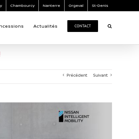
y
Chambourcy
Nanterre
Orgeval
St-Denis
ncessions
Actualités
CONTACT
!
Précédent
Suivant