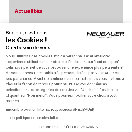
Actualités
Jours Power d’Achats Nissan Qashqai !
Bonjour, c'est nous...
Profitez des Jours Hybrides Nissan !
les Cookies !
On a besoin de vous
Profitez des Jours Hybrides Nissan !
Nous utilisons des cookies afin de personnaliser et améliorer
Jours Power d’Achats Nissan – Remise 10000 €
l’expérience utilisateur sur notre site. En cliquant sur “tout accepter''
cela nous permet de vous proposer une expérience plus pertinente et
Jours Power d’Achats Nissan !
de vous adresser des publicités personnalisées par NEUBAUER ou
ses partenaires. Avant de continuer sur notre site nous vous invitons à
choisir la façon dont nous pourrons utiliser vos données en
sélectionnant les catégories de cookies via “Je choisis” ou bien en
cliquant sur “Non merci”. Vous pourrez modifier votre choix à tout
moment.
© Copyright
2026 - NEUBAUER NISSAN | Réalisé par
Connexo
|
Ensemble pour un Internet respectueux #NEUBAUER
Mentions Légales
|
Politique de Confidentialité
|
Recrutement
|
Lire la politique de confidentialité
Pièces Économie Circulaire
|
Médiation consommation
|
Groupe
NEUBAUER
Consentements certifiés par