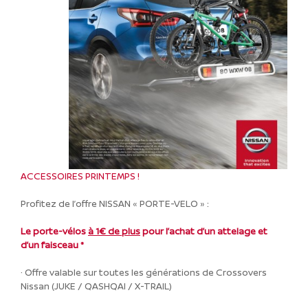
ACCESSOIRES PRINTEMPS !
Profitez de l’offre NISSAN « PORTE-VELO » :
Le porte-vélos
à 1€ de plus
pour l’achat d’un attelage et
d’un faisceau
*
·
Offre valable sur toutes les générations de Crossovers
Nissan (JUKE / QASHQAI / X-TRAIL)