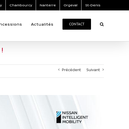
y
Chambourcy
Nanterre
Orgeval
St-Denis
ncessions
Actualités
CONTACT
!
Précédent
Suivant