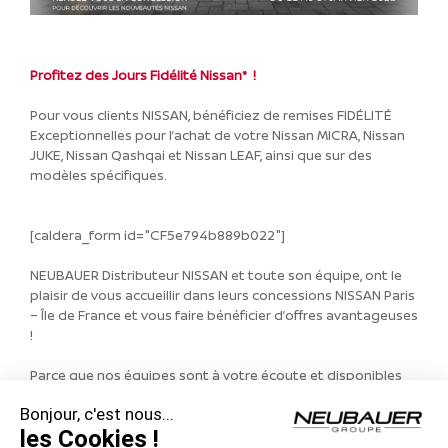
Profitez des Jours Fidélité Nissan* !
Pour vous clients NISSAN, bénéficiez de remises FIDÉLITÉ
Exceptionnelles pour l’achat de votre Nissan MICRA, Nissan
JUKE, Nissan Qashqai et Nissan LEAF, ainsi que sur des
modèles spécifiques.
[caldera_form id="CF5e794b889b022"]
NEUBAUER Distributeur NISSAN et toute son équipe, ont le
plaisir de vous accueillir dans leurs concessions NISSAN Paris
– Île de France et vous faire bénéficier d’offres avantageuses
!
Parce que nos équipes sont à votre écoute et disponibles
dans toutes circonstances, nos conseillers vous propose
Bonjour, c'est nous...
également de vous rappeler en appel
VISIO
!
les Cookies !