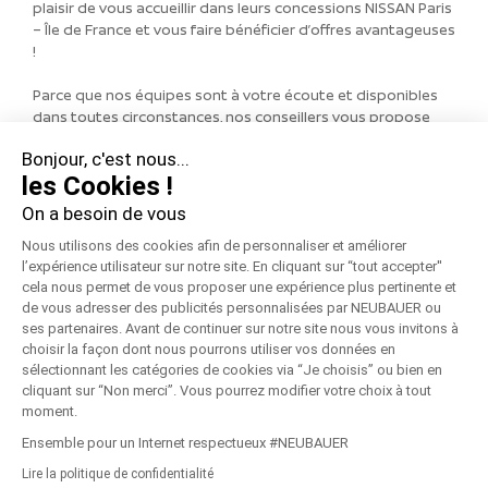
plaisir de vous accueillir dans leurs concessions NISSAN Paris
– Île de France et vous faire bénéficier d’offres avantageuses
!
Parce que nos équipes sont à votre écoute et disponibles
dans toutes circonstances, nos conseillers vous propose
également de vous rappeler en appel
VISIO
!
Bonjour, c'est nous...
les Cookies !
Toute la gamme de véhicules NISSAN à l’essai !
On a besoin de vous
* Offre valable sur véhicules d’occasion de plus d’1 ans et
Nous utilisons des cookies afin de personnaliser et améliorer
moins de 7 ans, indiqués en concession. V
oir toutes les
l’expérience utilisateur sur notre site. En cliquant sur “tout accepter''
conditions en concession.
cela nous permet de vous proposer une expérience plus pertinente et
de vous adresser des publicités personnalisées par NEUBAUER ou
CONTACTEZ-NOUS
ses partenaires. Avant de continuer sur notre site nous vous invitons à
choisir la façon dont nous pourrons utiliser vos données en
sélectionnant les catégories de cookies via “Je choisis” ou bien en
cliquant sur “Non merci”. Vous pourrez modifier votre choix à tout
moment.
© Copyright
2026 - NEUBAUER NISSAN | Réalisé par
Connexo
|
Ensemble pour un Internet respectueux #NEUBAUER
Mentions Légales
|
Politique de Confidentialité
|
Recrutement
|
Lire la politique de confidentialité
Pièces Économie Circulaire
|
Médiation consommation
|
Groupe