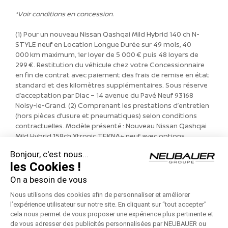
*Voir conditions en concession.
(1) Pour un nouveau Nissan Qashqai Mild Hybrid 140 ch N-
STYLE neuf en Location Longue Durée sur 49 mois, 40
000 km maximum, 1er loyer de 5 000 € puis 48 loyers de
299 €. Restitution du véhicule chez votre Concessionnaire
en fin de contrat avec paiement des frais de remise en état
standard et des kilomètres supplémentaires. Sous réserve
d’acceptation par Diac – 14 avenue du Pavé Neuf 93168
Noisy-le-Grand. (2) Comprenant les prestations d’entretien
(hors pièces d’usure et pneumatiques) selon conditions
contractuelles. Modèle présenté : Nouveau Nissan Qashqai
Mild Hybrid 158ch Xtronic TEKNA+ neuf avec options
peinture métallisée spéciale Bleu Magnétique + coloris bi-
Bonjour, c'est nous...
ton + jantes alliage 20’’, 1er loyer de 5 000 € puis 48 loyers
les Cookies !
de 426 €. Offre réservée aux particuliers, non cumulable
avec d’autres offres, valable jusqu’au 28/02/2022, chez les
On a besoin de vous
Concessionnaires NISSAN participants. NISSAN WEST
Nous utilisons des cookies afin de personnaliser et améliorer
EUROPE SAS : nissan.fr.
l’expérience utilisateur sur notre site. En cliquant sur “tout accepter''
Consommations gamme cycle combiné (WLTP l/100km) : 6,3
cela nous permet de vous proposer une expérience plus pertinente et
– 7,1. Émissions CO2 (WLTP g/km) : 142 – 159
de vous adresser des publicités personnalisées par NEUBAUER ou