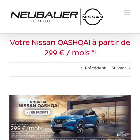
Passer
au
contenu
Votre Nissan QASHQAI à partir de
299 € / mois *!
Précédent
Suivant