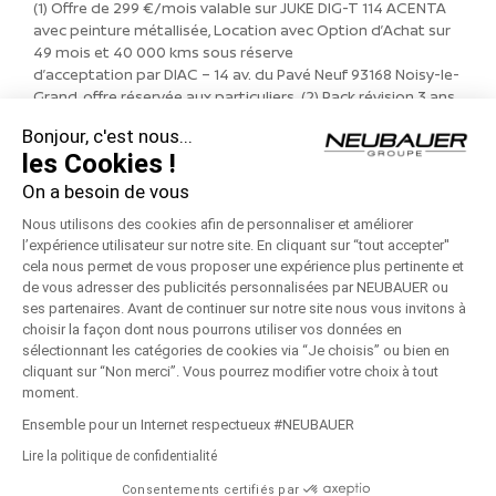
(1) Offre de 299 €/mois valable sur JUKE DIG-T 114 ACENTA
avec peinture métallisée, Location avec Option d’Achat sur
49 mois et 40 000 kms sous réserve
d’acceptation par DIAC – 14 av. du Pavé Neuf 93168 Noisy-le-
Grand, offre réservée aux particuliers. (2) Pack révision 3 ans
inclus, comprenant les prestations
Bonjour, c'est nous...
d’entretien (hors pièces d’usure et pneumatiques) selon les
les Cookies !
conditions contractuelles. Modèle présenté : Nissan JUKE N-
DESIGN DIG-T 117 neuf avec options
On a besoin de vous
peinture métallisée spéciale Rouge Fuji et jantes alliage 19’’
Nous utilisons des cookies afin de personnaliser et améliorer
Akari, Offre réservée aux particuliers, non cumulable avec
l’expérience utilisateur sur notre site. En cliquant sur “tout accepter''
d’autres offres, valable jusqu’au 15/04/2021
cela nous permet de vous proposer une expérience plus pertinente et
chez les Concessionnaires NISSAN NEUBAUER
de vous adresser des publicités personnalisées par NEUBAUER ou
ses partenaires. Avant de continuer sur notre site nous vous invitons à
choisir la façon dont nous pourrons utiliser vos données en
sélectionnant les catégories de cookies via “Je choisis” ou bien en
cliquant sur “Non merci”. Vous pourrez modifier votre choix à tout
moment.
© Copyright
2026 - NEUBAUER NISSAN | Réalisé par
Connexo
|
Ensemble pour un Internet respectueux #NEUBAUER
Mentions Légales
|
Politique de Confidentialité
|
Recrutement
|
Lire la politique de confidentialité
Pièces Économie Circulaire
|
Médiation consommation
|
Groupe
NEUBAUER
Consentements certifiés par