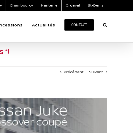
y
Chambourcy
Nanterre
Orgeval
St-Denis
ncessions
Actualités
CONTACT
 *!
Précédent
Suivant