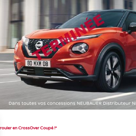
r rouler en CrossOver Coupé !*