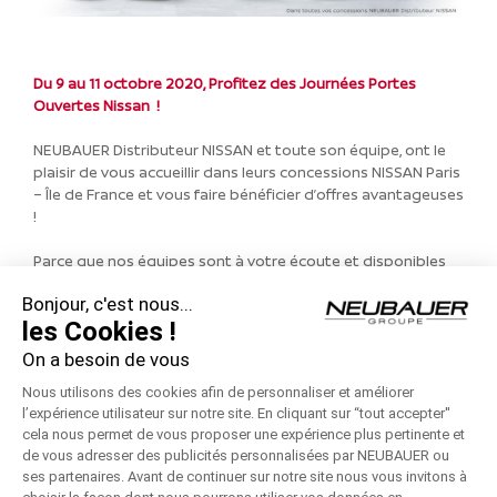
Du 9 au 11 octobre 2020, Profitez des Journées Portes
Ouvertes Nissan !
NEUBAUER Distributeur NISSAN et toute son équipe, ont le
plaisir de vous accueillir dans leurs concessions NISSAN Paris
– Île de France et vous faire bénéficier d’offres avantageuses
!
Parce que nos équipes sont à votre écoute et disponibles
dans toutes circonstances, nos conseillers vous propose
Bonjour, c'est nous...
également de vous rappeler en appel
VISIO
!
les Cookies !
Toute la gamme de véhicules NISSAN à l’essai !
On a besoin de vous
Nous utilisons des cookies afin de personnaliser et améliorer
* voir conditions en concession
l’expérience utilisateur sur notre site. En cliquant sur “tout accepter''
cela nous permet de vous proposer une expérience plus pertinente et
CONTACTEZ-NOUS
de vous adresser des publicités personnalisées par NEUBAUER ou
ses partenaires. Avant de continuer sur notre site nous vous invitons à