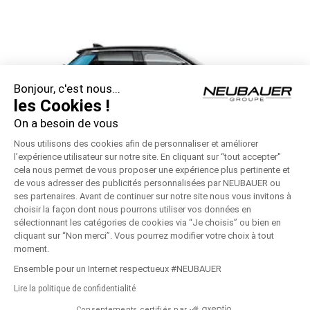
Bonjour, c'est nous...
les Cookies !
On a besoin de vous
Nous utilisons des cookies afin de personnaliser et améliorer
l’expérience utilisateur sur notre site. En cliquant sur “tout accepter''
cela nous permet de vous proposer une expérience plus pertinente et
de vous adresser des publicités personnalisées par NEUBAUER ou
ses partenaires. Avant de continuer sur notre site nous vous invitons à
Nissan MICRA
No
choisir la façon dont nous pourrons utiliser vos données en
sélectionnant les catégories de cookies via “Je choisis” ou bien en
cliquant sur “Non merci”. Vous pourrez modifier votre choix à tout
moment.
© Copyright
2026 - NEUBAUER NISSAN | Réalisé par
Connexo
|
Ensemble pour un Internet respectueux #NEUBAUER
Mentions Légales
|
Politique de Confidentialité
|
Recrutement
|
Lire la politique de confidentialité
Pièces Économie Circulaire
|
Médiation consommation
|
Groupe
NEUBAUER
Consentements certifiés par